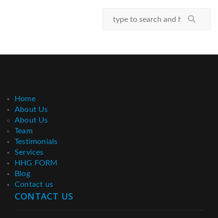
Home
About Us
About Us
Team
Testimonials
Services
HHG FORM
Blog
Contact us
CONTACT US