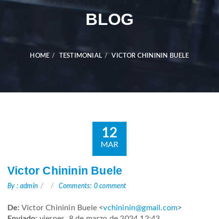
BLOG
HOME
TESTIMONIAL
VICTOR CHINININ BUELE
12
MAR
Victor Chininin Buele
By : admin
Comments: 0 comment
De:
Victor Chininin Buele <
vchininin@gmail.com
>
Enviado:
viernes, 8 de marzo de 2024 12:43